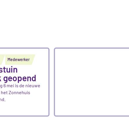
Medewerker
stuin
jk geopend
 6 mei is de nieuwe
j het Zonnehuis
nd.