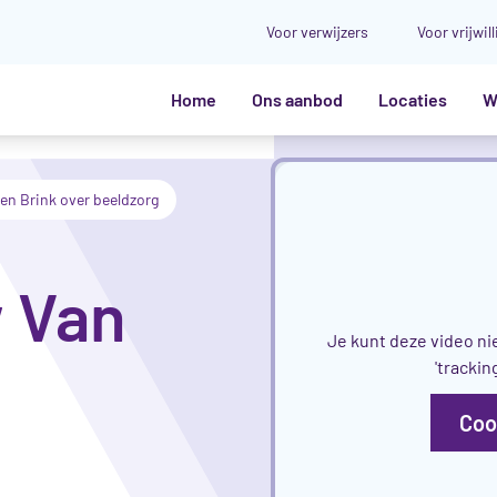
Voor verwijzers
Voor vrijwil
Home
Ons aanbod
Locaties
W
n Brink over beeldzorg
 Van
Je kunt deze video ni
'trackin
Coo