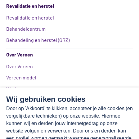
Revalidatie en herstel
Revalidatie en herstel
Behandelcentrum
Behandeling en herstel (GRZ)
Over Vereen
Over Vereen
Vereen model
Werken en leren
Wij gebruiken cookies
Kwaliteitsbeeld
Door op 'Akkoord' te klikken, accepteer je alle cookies (en
Medezeggenschap
vergelijkbare technieken) op onze website. Hiermee
Toezicht en aansturing
kunnen wij en derden jouw internetgedrag op onze
website volgen en verwerken. Door ons en derden kan
Vereen magazine
een profiel worden gemaakt waarmee gepersonaliseerde