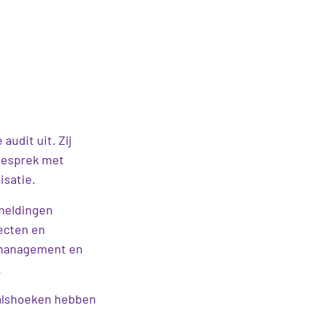
udit uit. Zij
 gesprek met
isatie.
meldingen
jecten en
 management en
.
valshoeken hebben