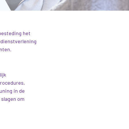
besteding het
 dienstverlening
ënten.
ijk
procedures,
uning in de
n slagen om