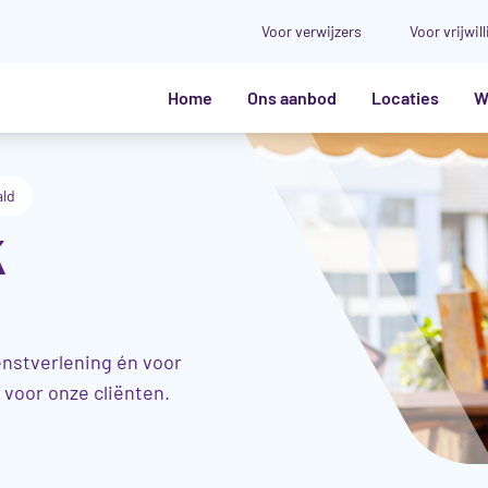
Voor verwijzers
Voor vrijwil
Home
Ons aanbod
Locaties
W
ald
k
enstverlening én voor
n voor onze cliënten.