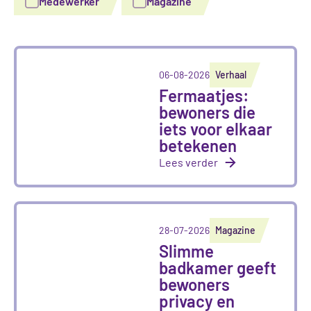
Medewerker
Magazine
06-08-2026
Verhaal
Fermaatjes:
bewoners die
iets voor elkaar
betekenen
Lees verder
28-07-2026
Magazine
Slimme
badkamer geeft
bewoners
privacy en