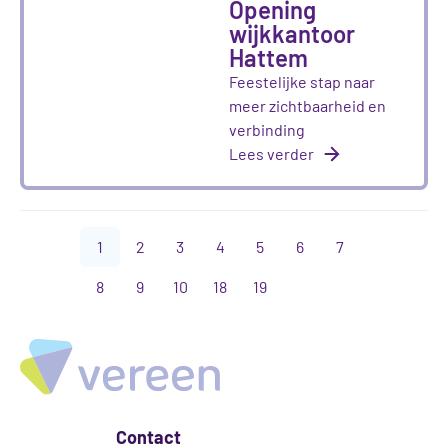
Opening
wijkkantoor
Hattem
Feestelijke stap naar
meer zichtbaarheid en
verbinding
Lees verder
1
2
3
4
5
6
7
8
9
10
18
19
Contact