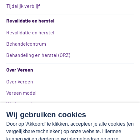
Tijdelijk verblijf
Revalidatie en herstel
Revalidatie en herstel
Behandelcentrum
Behandeling en herstel (GRZ)
Over Vereen
Over Vereen
Vereen model
Werken en leren
Wij gebruiken cookies
Kwaliteitsbeeld
Door op 'Akkoord' te klikken, accepteer je alle cookies (en
Medezeggenschap
vergelijkbare technieken) op onze website. Hiermee
Toezicht en aansturing
kunnen wij en derden jouw internetgedrag op onze