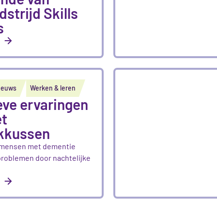
strijd Skills
s
ieuws
Werken & leren
eve ervaringen
et
kkussen
 mensen met dementie
problemen door nachtelijke