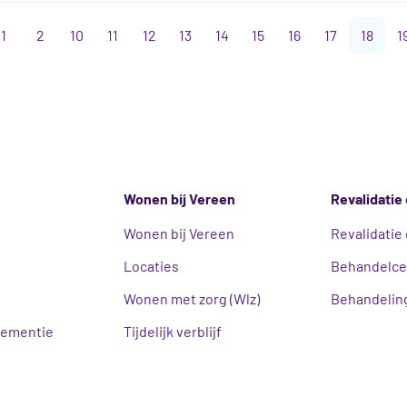
1
2
10
11
12
13
14
15
16
17
18
1
Wonen bij Vereen
Revalidatie 
Wonen bij Vereen
Revalidatie 
Locaties
Behandelc
Wonen met zorg (Wlz)
Behandeling
ementie
Tijdelijk verblijf