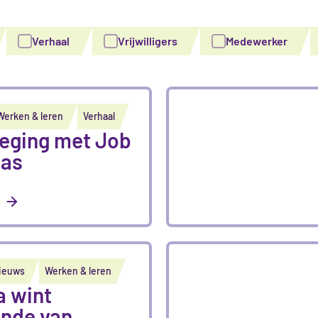
Verhaal
Vrijwilligers
Medewerker
Werken & leren
Verhaal
eging met Job
cas
ieuws
Werken & leren
a wint
onde van