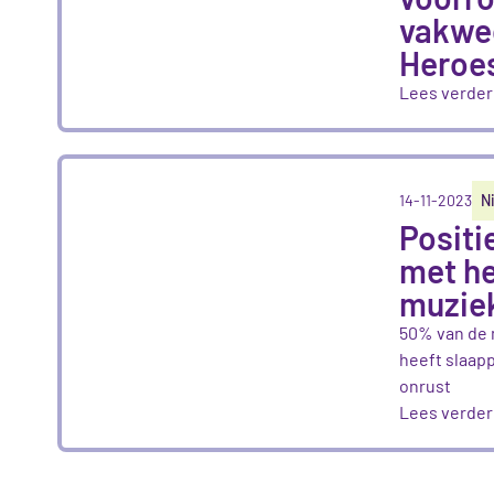
vakwed
Heroe
Lees verder
14-11-2023
N
Positi
met h
muzie
50% van de
heeft slaap
onrust
Lees verder