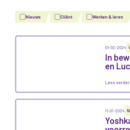
Nieuws
Cliënt
Werken & leren
01-02-2024
In bew
en Lu
Lees verder
11-01-2024
N
Yoshk
voorr