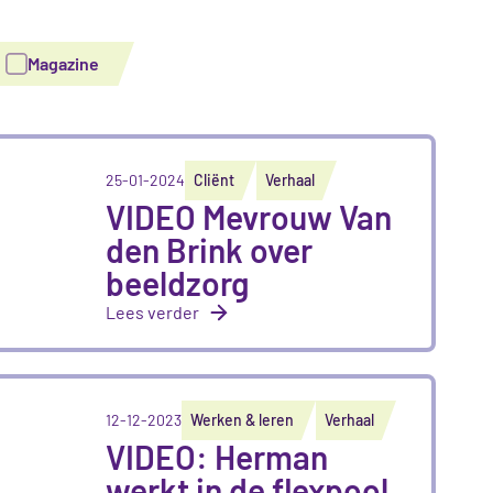
Magazine
25-01-2024
Cliënt
Verhaal
VIDEO Mevrouw Van
den Brink over
beeldzorg
Lees verder
12-12-2023
Werken & leren
Verhaal
VIDEO: Herman
werkt in de flexpool