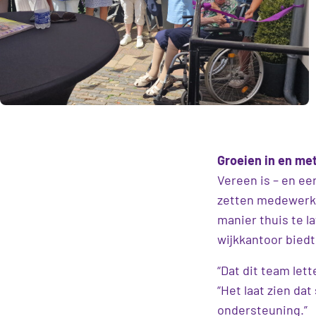
Groeien in en me
Vereen is – en ee
zetten medewerker
manier thuis te l
wijkkantoor biedt
“Dat dit team lett
“Het laat zien d
ondersteuning.”