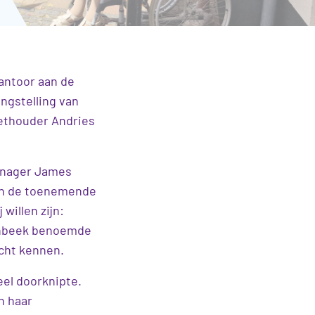
antoor aan de
ngstelling van
ethouder Andries
anager James
 en de toenemende
willen zijn:
lenbeek benoemde
echt kennen.
el doorknipte.
n haar