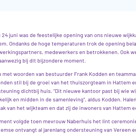
4 juni was de feestelijke opening van ons nieuwe wijkk
tem.
Ondanks de hoge temperaturen trok de opening bela
werkingspartners
, medewerkers
en betrokkenen. Ook w
aanwezig bij
dit
bijzondere
moment.
n met woorden van bestuurder Frank Kodden en teamm
onden stil bij de groei van het thuiszorgteam in Hattem
euning dichtbij huis. “Dit nieuwe kantoor past bij wie wij 
nkelijk en midden in de samenleving”, aldus Kodden. Ha
pak van het wijkteam en dat zij de inwoners van Hattem 
ment volgde toen mevrouw Naberhuis het lint ceremonie
temse ontvangt al jarenlang ondersteuning van Vereen e