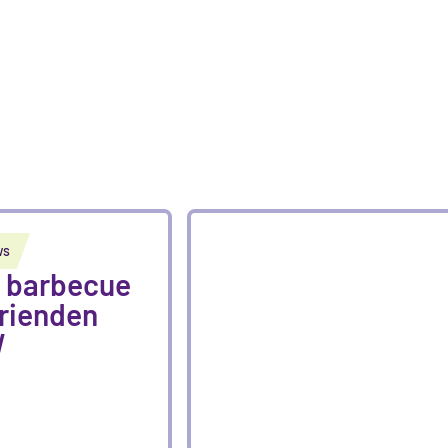
ws
 barbecue
rienden
W