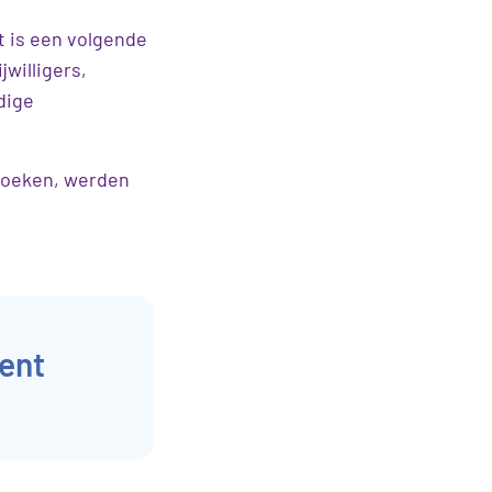
 is een volgende
willigers,
dige
 zoeken, werden
pent