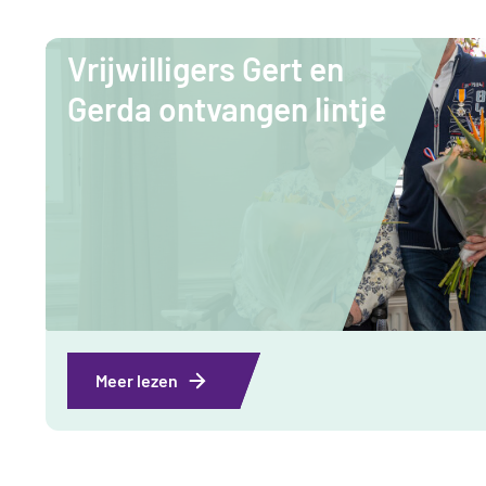
Vrijwilligers Gert en
Gerda ontvangen lintje
Meer lezen