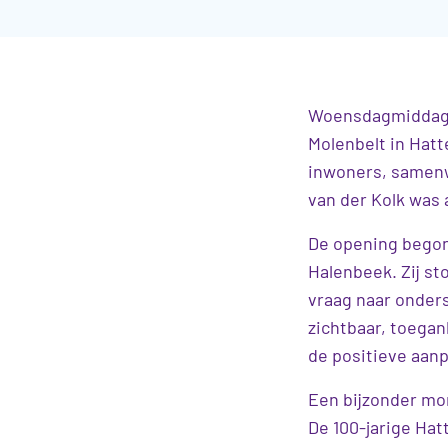
Woensdagmiddag 2
Molenbelt in Hat
inwoners, samen
van der Kolk was 
De opening bego
Halenbeek. Zij st
vraag naar onderst
zichtbaar, toega
de positieve aan
Een bijzonder mo
De 100-jarige Hat